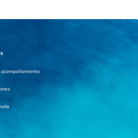
es
e acompañamiento
iones
yuda