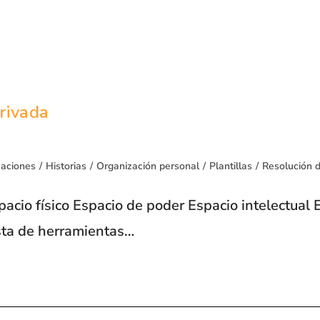
privada
uaciones
/
Historias
/
Organización personal
/
Plantillas
/
Resolución d
spacio físico Espacio de poder Espacio intelectual 
sta de herramientas…