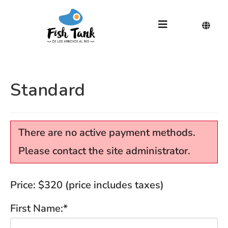
Standard
There are no active payment methods.
Please contact the site administrator.
Price:
$320 (price includes taxes)
First Name:*