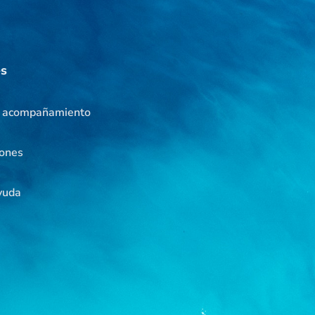
es
e acompañamiento
iones
yuda