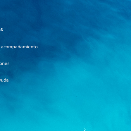
es
e acompañamiento
iones
yuda